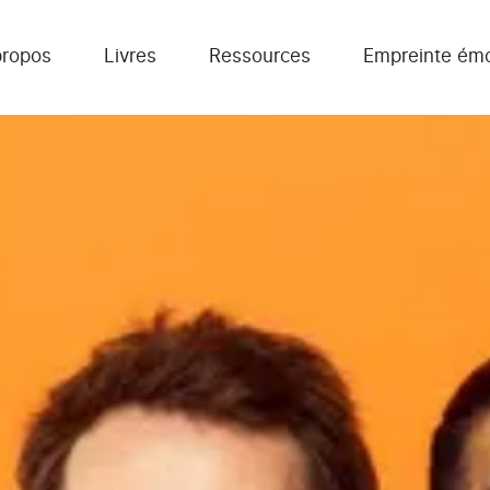
propos
Livres
Ressources
Empreinte émo