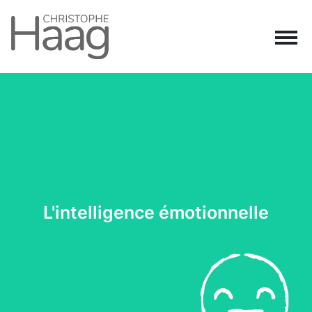
Navigation principale
Passer au contenu
L'intelligence émotionnelle