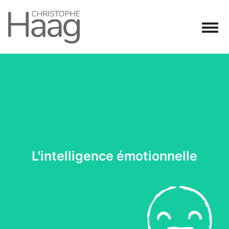
Navigation principale
Passer au contenu
L'intelligence émotionnelle