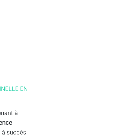
NNELLE EN
enant à
gence
s à succès