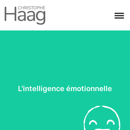
Navigation principale
Passer au contenu
L'intelligence émotionnelle