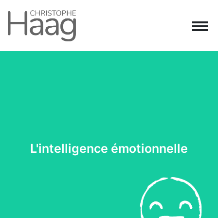
Navigation principale
Passer au contenu
L'intelligence émotionnelle