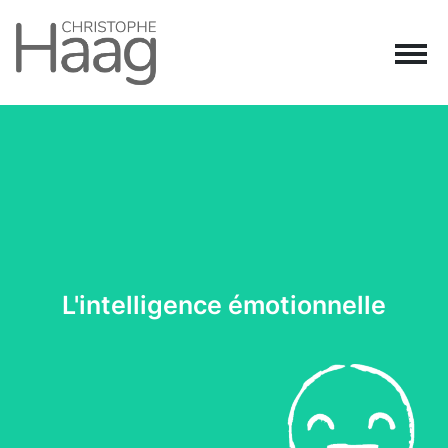
Navigation principale
Passer au contenu
L'intelligence émotionnelle