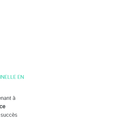
NNELLE EN
enant à
nce
à succès