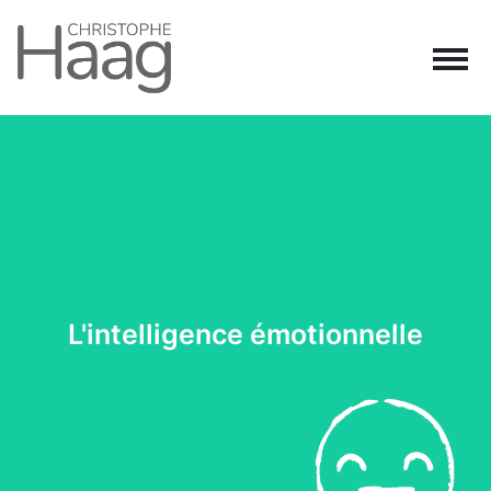
Navigation principale
Passer au contenu
L'intelligence émotionnelle