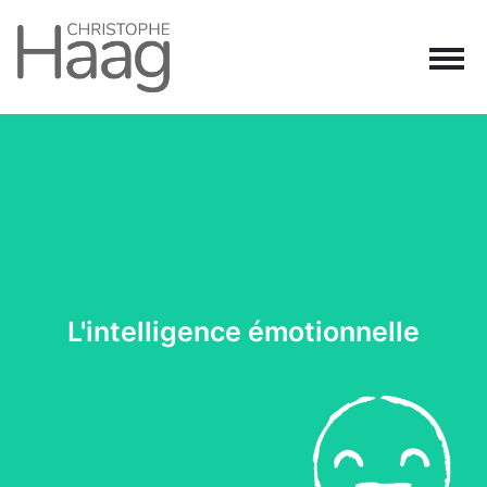
Navigation principale
Passer au contenu
L'intelligence émotionnelle