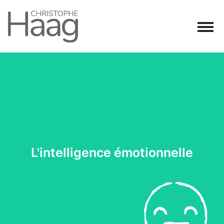
Navigation principale
Passer au contenu
L'intelligence émotionnelle