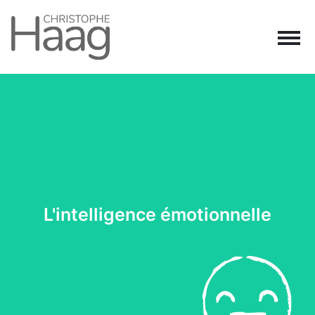
Navigation principale
Passer au contenu
L'intelligence émotionnelle