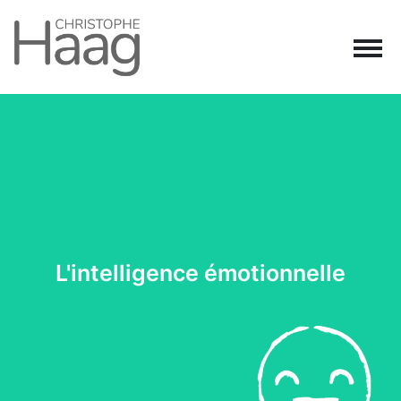
Navigation principale
Passer au contenu
L'intelligence émotionnelle