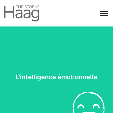
Navigation principale
Passer au contenu
L'intelligence émotionnelle