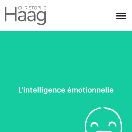
Navigation principale
Passer au contenu
L'intelligence émotionnelle