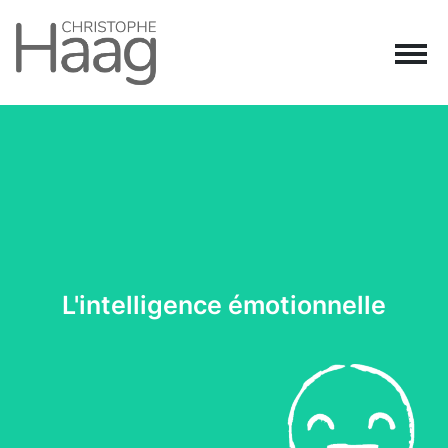
Navigation principale
Passer au contenu
L'intelligence émotionnelle