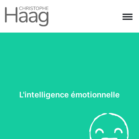
Navigation principale
Passer au contenu
L'intelligence émotionnelle