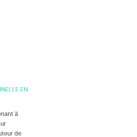
NNELLE EN
enant à
sur
uteur de