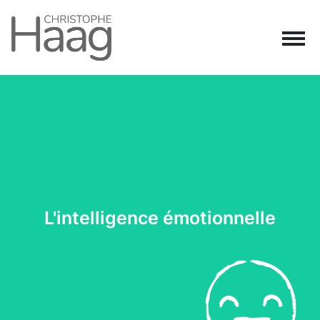
Navigation principale
Passer au contenu
L'intelligence émotionnelle