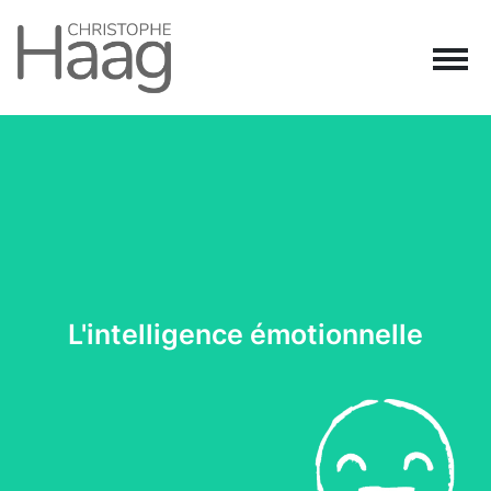
Navigation principale
Passer au contenu
L'intelligence émotionnelle