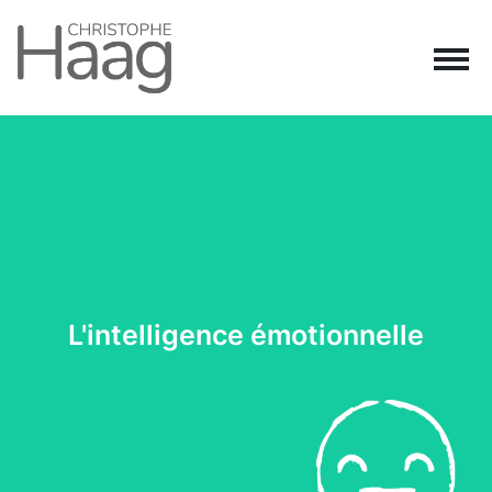
Navigation principale
Passer au contenu
L'intelligence émotionnelle