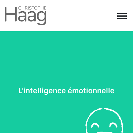
Navigation principale
Passer au contenu
L'intelligence émotionnelle