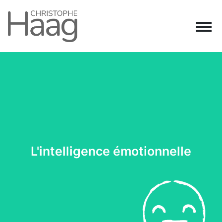
Navigation principale
Passer au contenu
L'intelligence émotionnelle