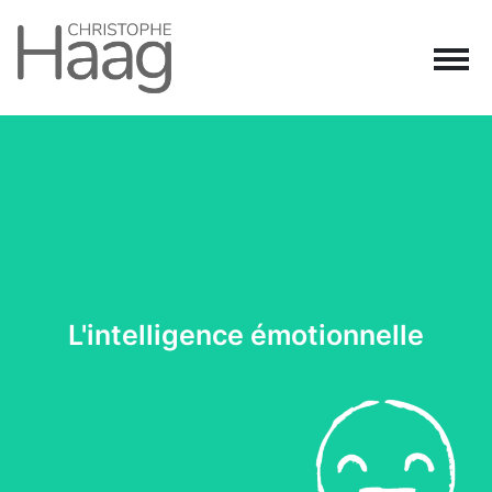
Navigation principale
Passer au contenu
L'intelligence émotionnelle