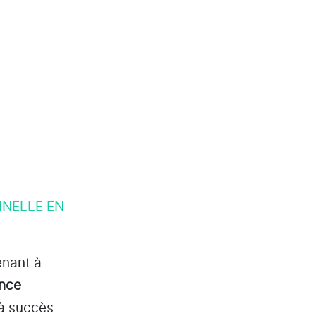
NNELLE EN
enant à
ence
 à succès