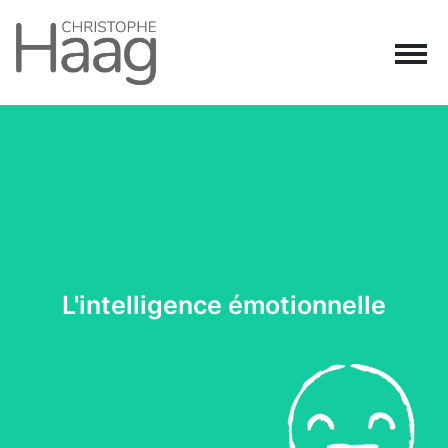
Navigation principale
Passer au contenu
L'intelligence émotionnelle