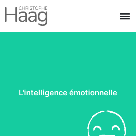
Navigation principale
Passer au contenu
L'intelligence émotionnelle