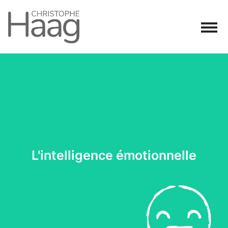
Navigation principale
Passer au contenu
L'intelligence émotionnelle