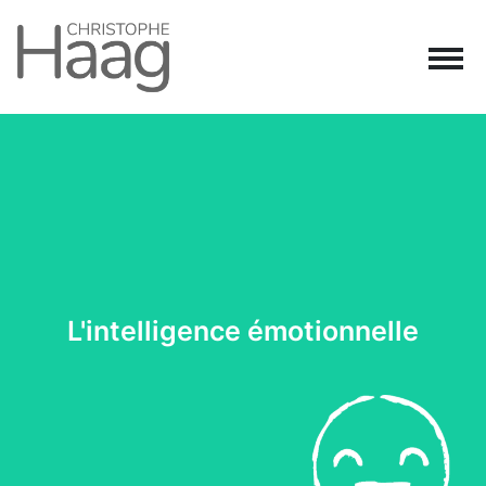
Navigation principale
Passer au contenu
L'intelligence émotionnelle