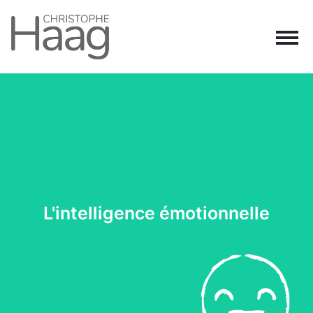
Navigation principale
Passer au contenu
L'intelligence émotionnelle