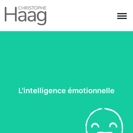
Navigation principale
Passer au contenu
L'intelligence émotionnelle