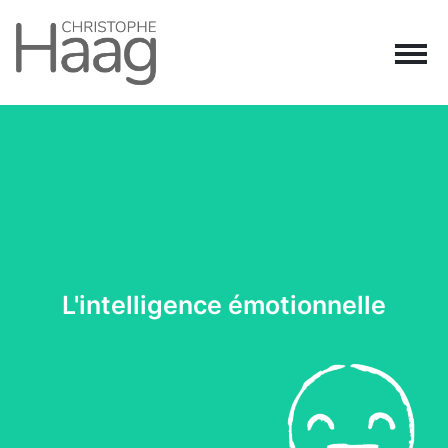
Navigation principale
Passer au contenu
L'intelligence émotionnelle