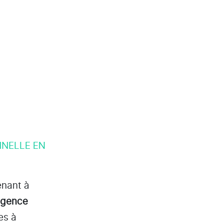
NNELLE EN
enant à
ligence
es à