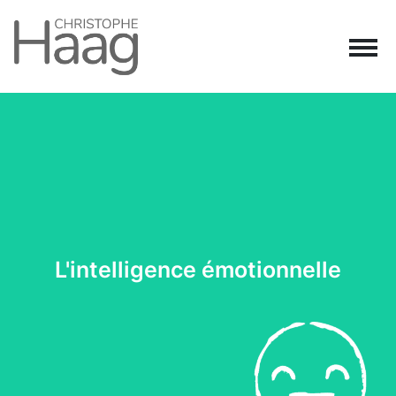
Navigation principale
Passer au contenu
L'intelligence émotionnelle