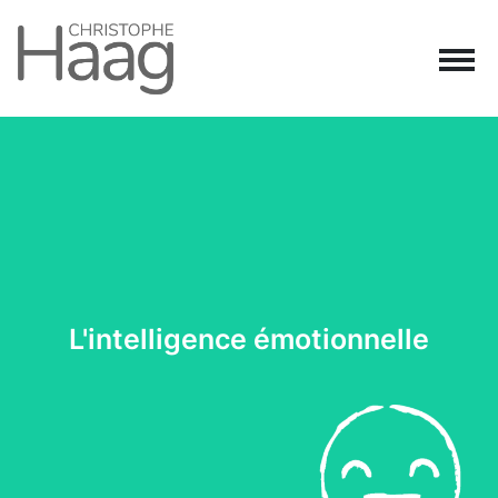
Navigation principale
Passer au contenu
L'intelligence émotionnelle