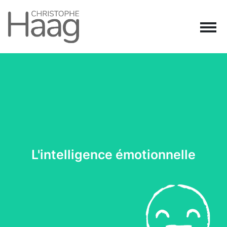
Navigation principale
Passer au contenu
L'intelligence émotionnelle