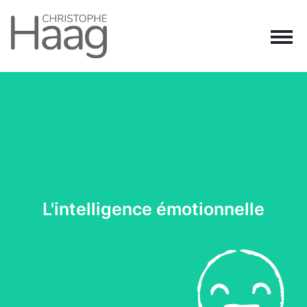
Navigation principale
Passer au contenu
L'intelligence émotionnelle