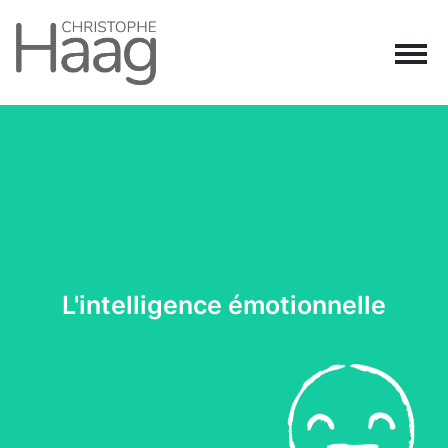
Navigation principale
Passer au contenu
L'intelligence émotionnelle