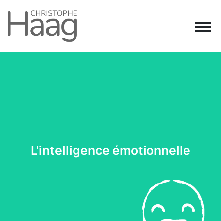
Navigation principale
Passer au contenu
L'intelligence émotionnelle