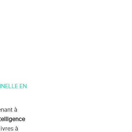
NNELLE EN
enant à
ntelligence
ivres à