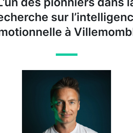
L’un des pionniers dans l
echerche sur l’intelligen
motionnelle à Villemomb