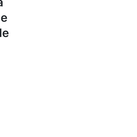
a
ce
le