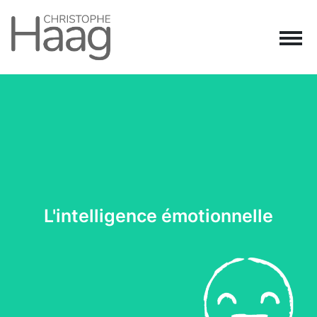
Navigation principale
Passer au contenu
L'intelligence émotionnelle