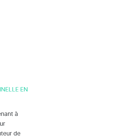
NNELLE EN
enant à
ur
uteur de