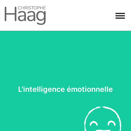
Navigation principale
Passer au contenu
L'intelligence émotionnelle