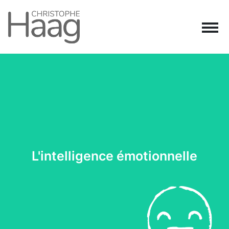
Navigation principale
Passer au contenu
L'intelligence émotionnelle